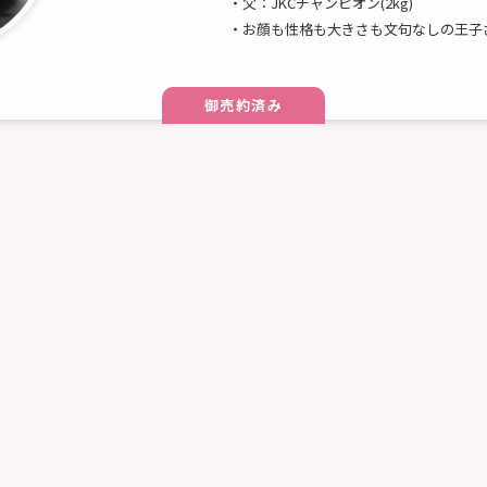
・父：JKCチャンピオン(2kg)
・お顔も性格も大きさも文句なしの王子
御売約済み
2014年12月17日
お誕生日
トイプードル
犬種
・毛色：レッド♀
コメント
・父：カナダチャンピオン(2.5kg)
・お顔もかわいい♪小さなお姫様☆